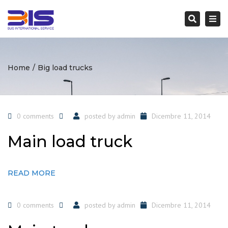
Togg
navi
Search
Home
Big load trucks
0 comments
posted by
admin
Dicembre 11, 2014
Main load truck
READ MORE
0 comments
posted by
admin
Dicembre 11, 2014