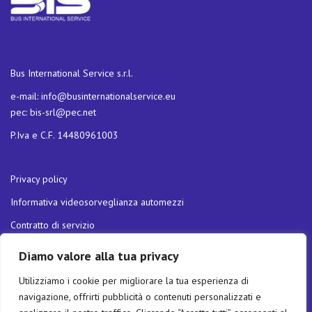
Bus International Service s.r.l.
e-mail:
info@businternationalservice.eu
pec:
bis-srl@pec.net
P.Iva e C.F. 14480961003
Privacy policy
Informativa videosorveglianza automezzi
Contratto di servizio
Carta della qualità dei servizi
Diamo valore alla tua privacy
Politica di Parità di Genere
Utilizziamo i cookie per migliorare la tua esperienza di
Servizio a Chiamata UDR5
navigazione, offrirti pubblicità o contenuti personalizzati e