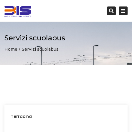
Togg
navi
Search
Servizi scuolabus
Home
Servizi scuolabus
Terracina