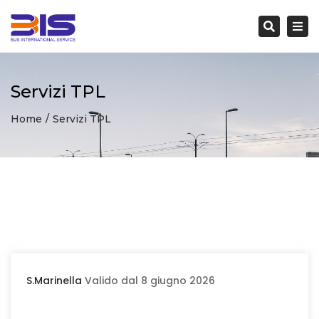
Togg
navi
Search
Servizi TPL
Home
Servizi TPL
S.Marinella
Valido dal 8 giugno 2026