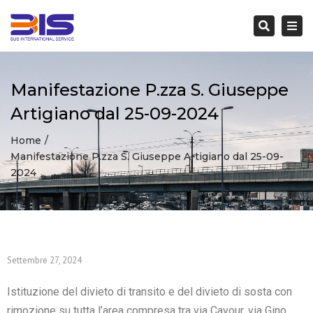
Togg
navi
Search
Manifestazione P.zza S. Giuseppe
Artigiano dal 25-09-2024
Home
Manifestazione P.zza S. Giuseppe Artigiano dal 25-09-
2024
Settembre 27, 2024
Istituzione del divieto di transito e del divieto di sosta con
rimozione su tutta l’area compresa tra via Cavour, via Gino