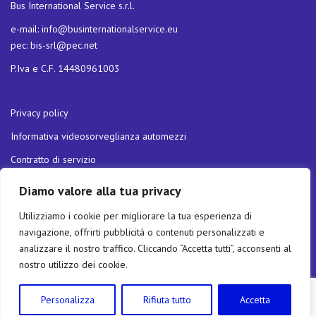
Bus International Service s.r.l.
e-mail:
info@businternationalservice.eu
pec:
bis-srl@pec.net
P.Iva e C.F. 14480961003
Privacy policy
Informativa videosorveglianza automezzi
Contratto di servizio
Carta della qualità dei servizi
Diamo valore alla tua privacy
Politica di Parità di Genere
Utilizziamo i cookie per migliorare la tua esperienza di
Servizio a Chiamata UDR5
navigazione, offrirti pubblicità o contenuti personalizzati e
analizzare il nostro traffico. Cliccando “Accetta tutti”, acconsenti al
nostro utilizzo dei cookie.
Invio Segnalazione ex D.lgs 24/2023 (c.d. Whistleblowing)
Personalizza
Rifiuta tutto
Accetta